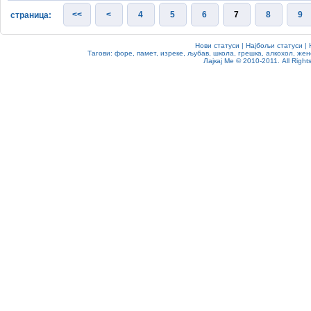
<<
<
4
5
6
7
8
9
страница:
Нови статуси
|
Најбољи статуси
|
Тагови:
форе
,
памет
,
изреке
,
љубав
,
школа
,
грешка
,
алкохол
,
жен
Лајкај Ме
© 2010-2011. All Rights 