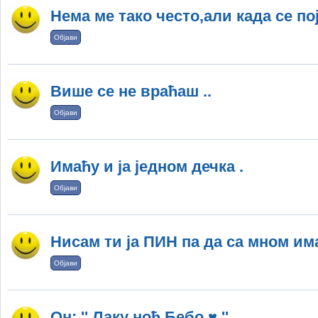
Нема ме тако често,али када се п
Објави
Више се не враћаш ..
Објави
Имаћу и ја једном дечка .
Објави
Нисам ти ја ПИН па да са мном има
Објави
Он: '' Лаку ноћ Бебо ♥ ''