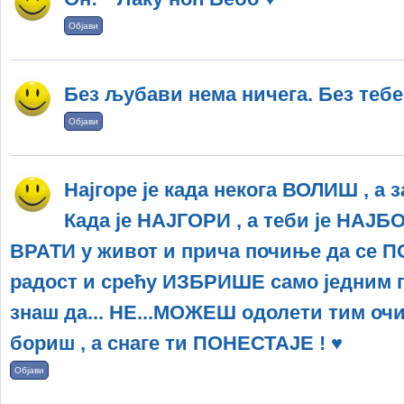
Објави
Без љубави нема ничега. Без тебе
Објави
Најгоре је када некога ВОЛИШ , а 
Када је НАЈГОРИ , а теби је НАЈБ
ВРАТИ у живот и прича почиње да се П
радост и срећу ИЗБРИШЕ само једним п
знаш да... НЕ...МОЖЕШ одолети тим оч
бориш , а снаге ти ПОНЕСТАЈЕ ! ♥
Објави