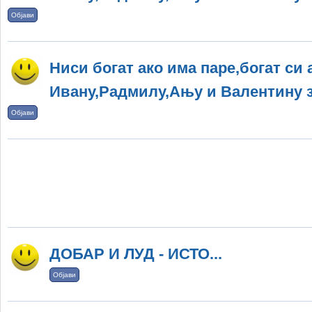
Објави
Ниси богат ако има паре,богат си 
Ивану,Радмилу,Ању и Валентину з
Објави
ДОБАР И ЛУД - ИСТО...
Објави