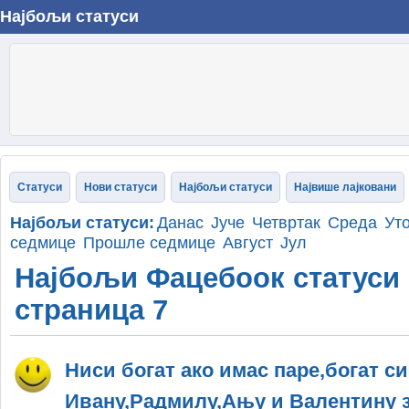
Најбољи статуси
Статуси
Нови статуси
Најбољи статуси
Највише лајковани
Најбољи статуси:
Данас
Јуче
Четвртак
Среда
Ут
седмице
Прошле седмице
Август
Јул
Најбољи Фацебоок статуси 
страница 7
Ниси богат ако имас паре,богат си
Ивану,Радмилу,Ању и Валентину 