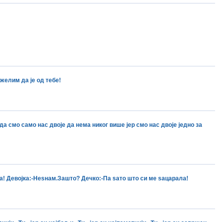
желим да је од тебе!
да смо само нас двоје да нема никог више јер смо нас двоје једно за
а! Девојка:-Неѕнам.Зашто? Дечко:-Па ѕато што си ме ѕацарала!