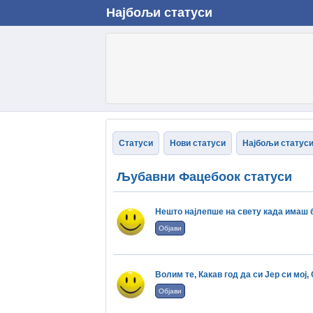
Најбољи статуси
Статуси
Нови статуси
Најбољи статус
Љубавни Фацебоок статуси
Нешто најлепше на свету када имаш бр
Објави
Волим те, Какав год да си Јер си мој, 
Објави