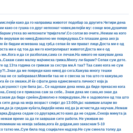
 мислејќи како да го направиш животот подобар за другите.Четири дена
ам како се гушка со друг непознат човек,велејќи му: сонце мое,душичке
 барам утеха во непознати ‘пријатели’.Со солзи во очите..Немам на кого
 Не верувам во никој.Доволно ме повредуваа.Се плашам дека ако ја
ме ќе бидам исмевана зад грб,а сепак ќе ми прават лице.Доста ми е од
оста ми е од тоа да ми го контролираат животот.Доста ми е од
 ми..Кога и да се разболам,сама се лечам.На никого не кажувам дека
а..Сакам само малку мајчинска грижа.Многу ли барам? Сепак сум дете.
 од 13та година се грижам за сестра ми.А таа? Таа само кога не сум
у?!..Знае да ме повреди како никој до сега.Кажува многу тешки
гаш не се забораваат.Можеби таа не е свесна за тоа што го кажува,но
га ќе се омажи..И ќе сфати дека единсвената личност која ја
,всушност сум била јас.. Се надевам дека нема да биде прекасно кога
зна..Секој си е приказна сам за себе.. Знам дека ме сака,но знае да
,сакам да биде среќен.Доволно е повредуван..Не е задоволен од тоа што
а сите деца на моја возраст спијат до 13:00h,јас навивам аларм во
м,да ја средам куќата,бидејќи нема кој да ја исчисти,да научам..Немам
рка.Додека седам со другарка,исто како да не седам..Секоја минута ја
 немам време за да ги завршам сите работи. Не уживам во
поминам на некоја забава,кога ќе дојдам,ако закаснам 5-10
 татко ми..Сум била под социјален надзор.Не сум смеела толку да