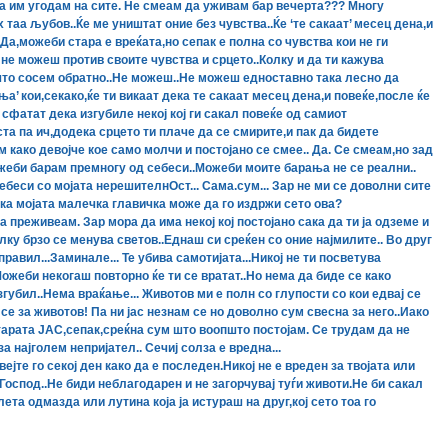
да им угодам на сите. Не смеам да уживам бар вечерта??? Многу
 таа љубов..Ќе ме уништат оние без чувства..Ќе ‘те сакаат’ месец дена,и
.Да,можеби стара е вреќата,но сепак е полна со чувства кои не ги
и не можеш против своите чувства и срцето..Колку и да ти кажува
ешто сосем обратно..Не можеш..Не можеш едноставно така лесно да
ња’ кои,секако,ќе ти викаат дека те сакаат месец дена,и повеќе,после ќе
е сфатат дека изгубиле некој кој ги сакал повеќе од самиот
та па ич,додека срцето ти плаче да се смирите,и пак да бидете
м како девојче кое само молчи и постојано се смее.. Да. Се смеам,но зад
ожеби барам премногу од себеси..Можеби моите барања не се реални..
ебеси со мојата нерешителнОст... Сама.сум... Зар не ми се доволни сите
ка мојата малечка главичка може да го издржи сето ова?
преживеам. Зар мора да има некој кој постојано сака да ти ја одземе и
лку брзо се менува светов..Еднаш си среќен со оние најмилите.. Во друг
авил...Заминале... Те убива самотијата...Никој не ти посветува
ожеби некогаш повторно ќе ти се вратат..Но нема да биде се како
згубил..Нема враќање... Животов ми е полн со глупости со кои едвај се
е за животов! Па ни јас незнам се но доволно сум свесна за него..Иако
тарата ЈАС,сепак,среќна сум што воопшто постојам. Се трудам да не
за најголем непријател.. Сечиј солза е вредна...
ејте го секој ден како да е последен.Никој не е вреден за твојата или
Господ..Не биди неблагодарен и не загорчувај туѓи животи.Не би сакал
ета одмазда или лутина која ја истураш на друг,кој сето тоа го