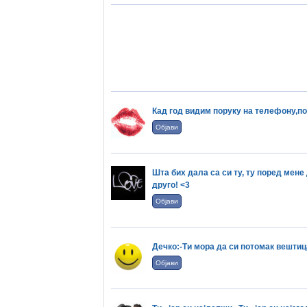
Кад год видим поруку на телефону,по
Објави
Шта бих дала са си ту, ту поред мене 
друго! <3
Објави
Дечко:-Ти мора да си потомак вештиц
Објави