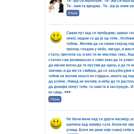
Ти - јер си најлепши . Ти - јер си најзго
Ти - заиста вредиш . Ти - јер ја знам з
Објави
Сваки пут кад се пробудим, одмах гле
неког, надам се да је од тебе.. Осећ
тобом.. Желим да си сваки секунд пор
прозор, гледам у небо, звезде, и мисл
стало, прелепа си, и ако ти не мислиш тако.. К
стално сам размишљао о томе како да те ухвати
да нисам могао да те пустим да одеш, а да те 
значиш, и да ми се свиђаш, да се заљубљујем оп
тобом не желим нешто из спрдње, нешто од пар 
да успем.. Никад не желим, и нећу да те расп
да девојка попут тебе, то заиста и заслужује.. И
из срца.. ♥♥♥
Објави
Не боли мене кад се други насмеју, ш
шапнеш кад навиру сузе. Боли ме зву
улица. Боле ме ране које самој себи 