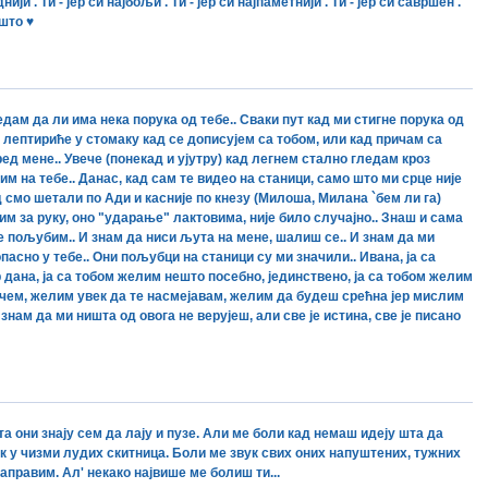
днији . Ти - јер си најбољи . Ти - јер си најпаметнији . Ти - јер си савршен .
ашто ♥
дам да ли има нека порука од тебе.. Сваки пут кад ми стигне порука од
ам лептириће у стомаку кад се дописујем са тобом, или кад причам са
ед мене.. Увече (понекад и ујутру) кад легнем стално гледам кроз
им на тебе.. Данас, кад сам те видео на станици, само што ми срце није
ад смо шетали по Ади и касније по кнезу (Милоша, Милана `бем ли га)
м за руку, оно "ударање" лактовима, није било случајно.. Знаш и сама
не пољубим.. И знам да ниси љута на мене, шалиш се.. И знам да ми
асно у тебе.. Они пољубци на станици су ми значили.. Ивана, ја са
дана, ја са тобом желим нешто посебно, јединствено, ја са тобом желим
лачем, желим увек да те насмејавам, желим да будеш срећна јер мислим
 знам да ми ништа од овога не верујеш, али све је истина, све је писано
та они знају сем да лају и пузе. Али ме боли кад немаш идеју шта да
к у чизми лудих скитница. Боли ме звук свих оних напуштених, тужних
направим. Ал' некако највише ме болиш ти...