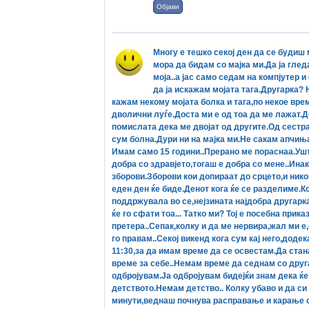
Објави
Многу е тешко секој ден да се будиш
мора да бидам со мајка ми.Да ја глед
моја..а јас само седам на компјутер и
да ја искажам мојата тага.Другарка?
кажам некому мојата болка и тага,по некое вре
дволични луѓе.Доста ми е од тоа да ме лажат.Д
помислата дека ме двојат од другите.Од сестра
сум болна.Дури ни на мајка ми.Не сакам апчињ
Имам само 15 години..Прерано ме пораснаа.Уште
добра со здравјето,тогаш е добра со мене..Инак
зборови.Зборови кои допираат до срцето,и нико
еден ден ќе биде.Денот кога ќе се разделиме.Ко
поддржувала во се,нејзината најдобра другарка
ќе го сфати тоа... Татко ми? Тој е посебна прика
претера..Сепак,колку и да ме нервира,жал ми е
го правам..Секој викенд кога сум кај него,додек
11:30,за да имам време да се освестам.Да стана
време за себе..Немам време да седнам со друга
одбројувам.Ја одбројувам бидејќи знам дека ќе
детството.Немам детство.. Колку убаво и да си 
минути,веднаш почнува расправање и карање со