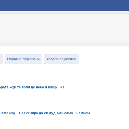
и
Највише лајковани
Управо лајковани
ата који те воли до неба и вишр... <3
Само мој ... Без обзира да си луд Али само... Замном.