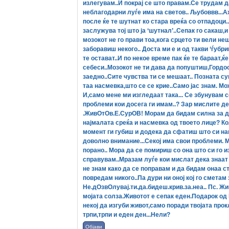
излегувам..И покрај се што правам.Се трудам 
неблагодарни луѓе има на светов.. Љубоввв...Ах
после ќе те шутнат ко стара вреќа со отпадоци.
заслужува тој што ја ‘шутнал’..Сепак го сакаш,
мозокот не го прави тоа,кога срцето ти вели н
заборавиш некого.. Доста ми е и од такви ‘ѓубри
те остават..И по некое време пак ќе те бараат,ќ
себеси..Мозокот не ти дава да попуштиш,Гордос
заедно..Сите чувства ти се мешаат.. Позната су
таа насмевка,што се се крие..Само јас знам. М
И,само мене ми изгледаат така... Се збунувам с
проблеми кои досега ги имам..? Зар мислите де
.ЖивОтОв.Е.СурОВ! Мoрам да бидам силна за да 
најмалата среќа и насмевка од твоето лице? Ко
момент ги губиш и додека да сфатиш што си напр
доволно внимание...Секој има свои проблеми. М
порано.. Мора да се помириш со она што си го и
справувам..Мразам луѓе кои мислат дека знаат с
не знам како да се поправам и да бидам онаа с
повредам никого..Па дури ни оној кој го сметам 
Не.дОзвОлувај.ти.да.бидеш.крив.за.неа.. Пс. Жив
мојата солза.Животот е сепак еден.Подарок од 
некој да изгуби живот,само поради твојата прокл
трпи,трпи и еден ден...Нели?
Објави