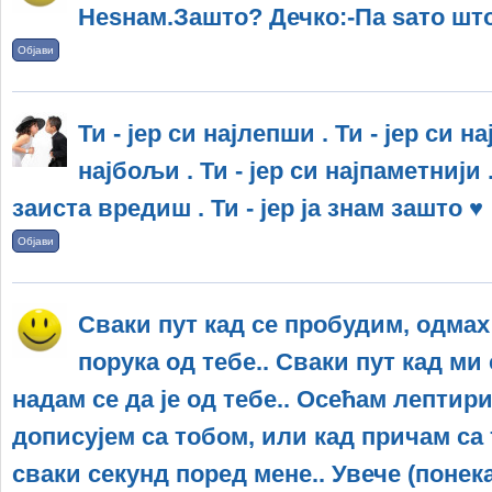
Неѕнам.Зашто? Дечко:-Па ѕато што
Објави
Ти - јер си најлепши . Ти - јер си на
најбољи . Ти - јер си најпаметнији .
заиста вредиш . Ти - јер ја знам зашто ♥
Објави
Сваки пут кад се пробудим, одмах
порука од тебе.. Сваки пут кад ми 
надам се да је од тебе.. Осећам лептири
дописујем са тобом, или кад причам са
сваки секунд поред мене.. Увече (понека