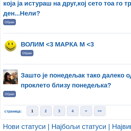
која ја истураш на друг,кој сето тоа го 
ден...Нели?
Објави
ВОЛИМ <3 МАРКА М <3
Објави
Зашто је понедељак тако далеко од
проклето близу понедељка?
Објави
1
2
3
4
>
>>
страница:
Нови статуси
|
Најбољи статуси
|
Најви