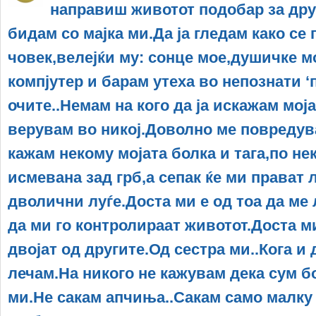
направиш животот подобар за дру
бидам со мајка ми.Да ја гледам како се 
човек,велејќи му: сонце мое,душичке мо
компјутер и барам утеха во непознати ‘
очите..Немам на кого да ја искажам моја
верувам во никој.Доволно ме повредува
кажам некому мојата болка и тага,по не
исмевана зад грб,а сепак ќе ми прават 
дволични луѓе.Доста ми е од тоа да ме 
да ми го контролираат животот.Доста м
двојат од другите.Од сестра ми..Кога и 
лечам.На никого не кажувам дека сум б
ми.Не сакам апчиња..Сакам само малку