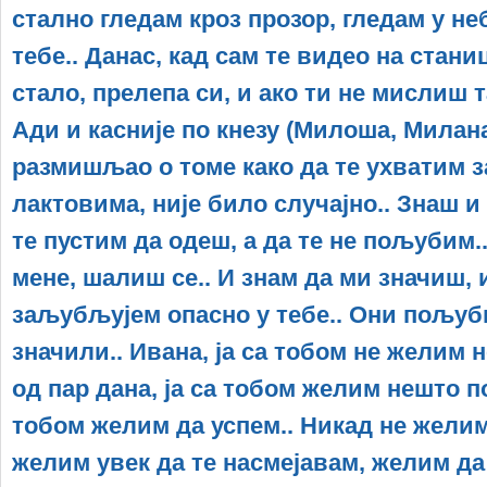
стално гледам кроз прозор, гледам у не
тебе.. Данас, кад сам те видео на стани
стало, прелепа си, и ако ти не мислиш 
Ади и касније по кнезу (Милоша, Милана
размишљао о томе како да те ухватим з
лактовима, није било случајно.. Знаш и
те пустим да одеш, а да те не пољубим.
мене, шалиш се.. И знам да ми значиш, 
заљубљујем опасно у тебе.. Они пољуб
значили.. Ивана, ја са тобом не желим 
од пар дана, ја са тобом желим нешто по
тобом желим да успем.. Никад не желим,
желим увек да те насмејавам, желим да