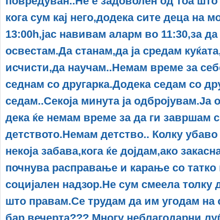
повредуван..Не е задоволен од тоа што 
кога сум кај него,додека сите деца на м
13:00h,јас навивам аларм во 11:30,за д
освестам.Да станам,да ја средам куќата,
исчисти,да научам..Немам време за себ
седнам со другарка.Додека седам со дру
седам..Секоја минута ја одбројувам.Ја 
дека ќе немам време за да ги завршам 
детството.Немам детство.. Колку убаво
некоја забава,кога ќе дојдам,ако закас
почнува расправање и карање со татко
социјален надзор.Не сум смеела толку д
што правам.Се трудам да им угодам на 
бар вечерта??? Многу неблагодарни луѓ