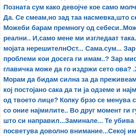
Позната сум како девојче кое само молч
Да. Се смеам,но зад таа насмевка,што се
Можеби барам премногу од себеси..Мож
реални.. И,само мене ми изгледаат така
мојата нерешителнОст... Сама.сум... За
проблеми кои досега ги имам..? Зар ми
главичка може да го издржи сето ова?
Мoрам да бидам силна за да преживеам.
кој постојано сака да ти ја одземе и на
од твоето лице? Колку брзо се менува 
со оние најмилите.. Во друг момент ги
што си направил...Заминале... Те убива 
посветува доволно внимание...Секој и