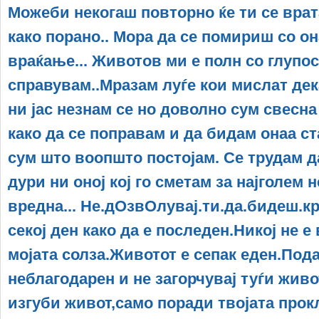
Можеби некогаш повторно ќе ти се врат
како порано.. Мора да се помириш со он
враќање... Животов ми е полн со глупос
справувам..Мразам луѓе кои мислат дека
ни јас незнам се но доволно сум свесна 
како да се поправам и да бидам онаа ст
сум што воопшто постојам. Се трудам д
дури ни оној кој го сметам за најголем н
вредна... Не.дОзвОлувај.ти.да.бидеш.кри
секој ден како да е последен.Никој не е
мојата солза.Животот е сепак еден.Под
неблагодарен и не загорчувај туѓи живо
изгуби живот,само поради твојата прок