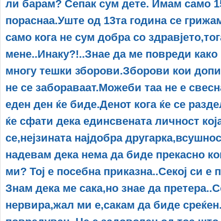
ли барам? Сепак сум дете. Имам само 1
пораснаа.Уште од 13та година се грижам
само кога не сум добра со здравјето,то
мене..Инаку?!..Знае да ме повреди како
многу тешки зборови.Зборови кои допи
не се забораваат.Можеби таа не е свесн
еден ден ќе биде.Денот кога ќе се разд
ќе сфати дека единсвената личност кој
се,нејзината најдобра другарка,всушност
надевам дека нема да биде прекасно кога
ми? Тој е посебна приказна..Секој си е п
Знам дека ме сака,но знае да претера..С
нервира,жал ми е,сакам да биде среќен