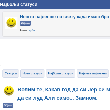
Најбољи статуси
Нешто најлепше на свету када имаш брата
Објави
Тагови:
љубав
Статуси
Нови статуси
Најбољи статуси
Највише лајковани
Волим те, Какав год да си Јер си м
да си луд Али само... Замном.
Објави