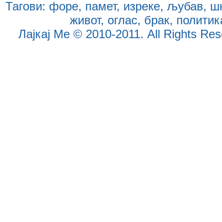
Тагови:
форе
,
памет
,
изреке
,
љубав
,
ш
живот
,
оглас
,
брак
,
политик
Лајкај Ме
© 2010-2011. All Rights Reser