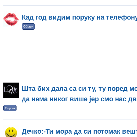
Кад год видим поруку на телефону
Објави
Шта бих дала са си ту, ту поред м
да нема никог више јер смо нас дво
Објави
Дечко:-Ти мора да си потомак вешт