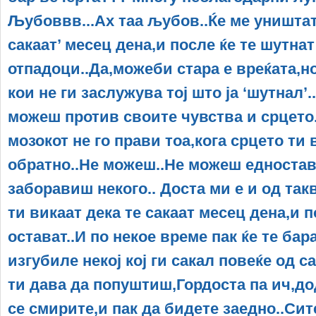
Љубоввв...Ах таа љубов..Ќе ме уништат 
сакаат’ месец дена,и после ќе те шутнат
отпадоци..Да,можеби стара е вреќата,но
кои не ги заслужува тој што ја ‘шутнал’.
можеш против своите чувства и срцето.
мозокот не го прави тоа,кога срцето ти
обратно..Не можеш..Не можеш едностав
заборавиш некого.. Доста ми е и од такв
ти викаат дека те сакаат месец дена,и п
остават..И по некое време пак ќе те бар
изгубиле некој кој ги сакал повеќе од с
ти дава да попуштиш,Гордоста па ич,до
се смирите,и пак да бидете заедно..Сит