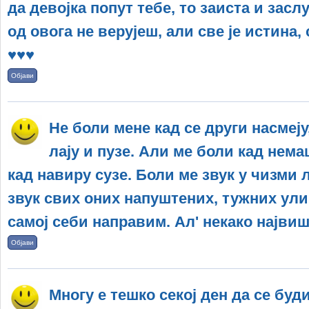
да девојка попут тебе, то заиста и засл
од овога не верујеш, али све је истина, 
♥♥♥
Објави
Не боли мене кад се други насмеју
лају и пузе. Али ме боли кад нем
кад навиру сузе. Боли ме звук у чизми 
звук свих оних напуштених, тужних улиц
самој себи направим. Ал' некако највиш
Објави
Многу е тешко секој ден да се буд