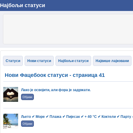
Најбољи статуси
Статуси
Нови статуси
Најбољи статуси
Највише лајковани
Нови Фацебоок статуси - страница 41
Лако је освојити, али фора је задржати.
Објави
Љето ✔ Море ✔ Плажа ✔ Пијесак ✔ + 40 °C ✔ Коктели ✔ Партy 
Објави