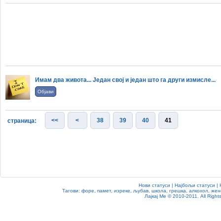
Имам два живота... Један свој и један што га други измисле...
Објави
<<
<
38
39
40
41
страница:
Нови статуси
|
Најбољи статуси
|
Тагови:
форе
,
памет
,
изреке
,
љубав
,
школа
,
грешка
,
алкохол
,
жен
Лајкај Ме
© 2010-2011. All Rights 