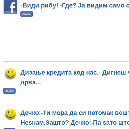
-Види рибу! -Где? Ја видим само 
Објави
Дизање кредита код нас.- Дигнеш
дрва...
Објави
Дечко:-Ти мора да си потомак вешт
Неѕнам.Зашто? Дечко:-Па ѕато што