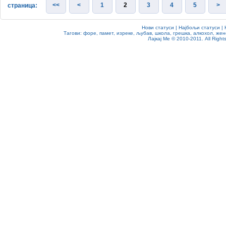
<<
<
1
2
3
4
5
>
страница:
Нови статуси
|
Најбољи статуси
|
Тагови:
форе
,
памет
,
изреке
,
љубав
,
школа
,
грешка
,
алкохол
,
жен
Лајкај Ме
© 2010-2011. All Rights 