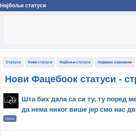
Најбољи статуси
Статуси
Нови статуси
Најбољи статуси
Највише лајковани
Нови Фацебоок статуси - ст
Шта бих дала са си ту, ту поред м
да нема никог више јер смо нас дво
Објави