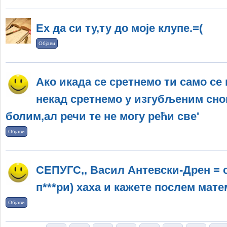
Ех да си ту,ту до моје клупе.=(
Објави
Ако икада се сретнемо ти само се 
некад сретнемо у изгубљеним снови
болим,ал речи те не могу рећи све'
Објави
СЕПУГС,, Васил Антевски-Дрен = 
п***ри) хаха и кажете послем мате
Објави