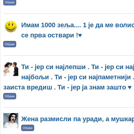
Објави
Имам 1000 зеља.... 1 је да ме воли
се прва оствари !♥
Објави
Ти - јер си најлепши . Ти - јер си на
најбољи . Ти - јер си најпаметнији .
заиста вредиш . Ти - јер ја знам зашто ♥
Објави
Жена размисли па уради, а мушка
Објави