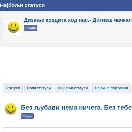
Најбољи статуси
Дизање кредита код нас.- Дигнеш чачкал
Објави
Статуси
Нови статуси
Најбољи статуси
Највише лајковани
Без љубави нема ничега. Без теб
Објави