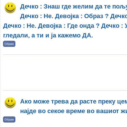
Дечко : Знаш где желим да те пољу
Дечко : Не. Девојка : Образ ? Дечко
Дечко : Не. Девојка : Где онда ? Дечко :
гледали, а ти и ја кажемо ДА.
Објави
Ако може трева да расте преку це
најде во секое време во вашиот ж
Објави