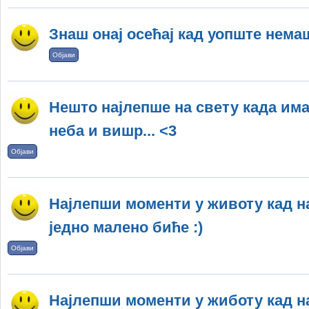
Знаш онај осећај кад уопште немаш
Објави
Нешто најлепше на свету када има
неба и вишр... <3
Објави
Најлепши моменти у животу кад н
једно малено биће :)
Објави
Најлепши моменти у жиботу кад н