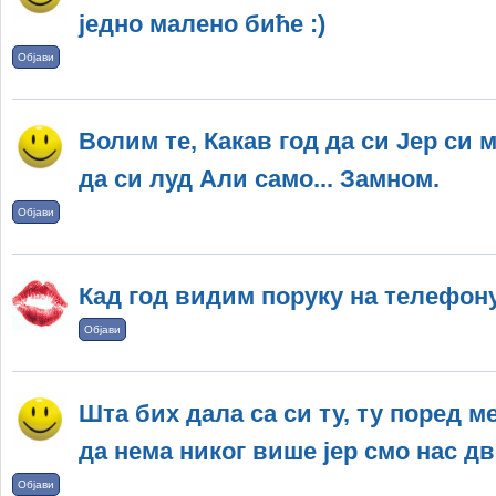
једно малено биће :)
Објави
Волим те, Какав год да си Јер си м
да си луд Али само... Замном.
Објави
Кад год видим поруку на телефону
Објави
Шта бих дала са си ту, ту поред м
да нема никог више јер смо нас дво
Објави