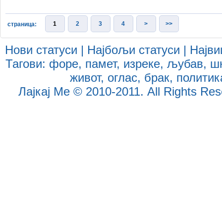
1
2
3
4
>
>>
страница:
Нови статуси
|
Најбољи статуси
|
Најви
Тагови:
форе
,
памет
,
изреке
,
љубав
,
ш
живот
,
оглас
,
брак
,
политик
Лајкај Ме
© 2010-2011. All Rights Reser