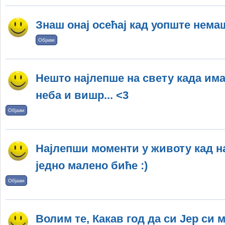
Знаш онај осећај кад уопште немаш
Објави
Нешто најлепше на свету када има
неба и вишр... <3
Објави
Најлепши моменти у животу кад н
једно малено биће :)
Објави
Волим те, Какав год да си Јер си м