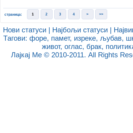
1
2
3
4
>
>>
страница:
Нови статуси
|
Најбољи статуси
|
Најви
Тагови:
форе
,
памет
,
изреке
,
љубав
,
ш
живот
,
оглас
,
брак
,
политик
Лајкај Ме
© 2010-2011. All Rights Reser