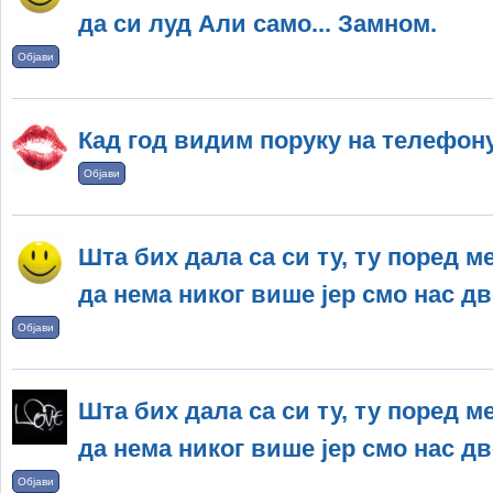
да си луд Али само... Замном.
Објави
Кад год видим поруку на телефону
Објави
Шта бих дала са си ту, ту поред м
да нема никог више јер смо нас дво
Објави
Шта бих дала са си ту, ту поред м
да нема никог више јер смо нас дво
Објави