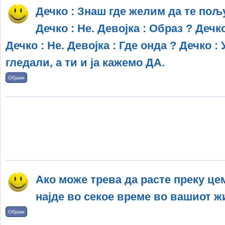
Дечко : Знаш где желим да те пољу
Дечко : Не. Девојка : Образ ? Дечко
Дечко : Не. Девојка : Где онда ? Дечко :
гледали, а ти и ја кажемо ДА.
Објави
Ако може трева да расте преку це
најде во секое време во вашиот ж
Објави