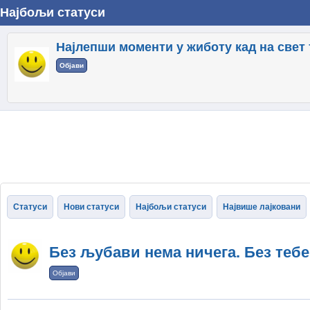
Најбољи статуси
Најлепши моменти у жиботу кад на свет 
Објави
Статуси
Нови статуси
Најбољи статуси
Највише лајковани
Без љубави нема ничега. Без теб
Објави