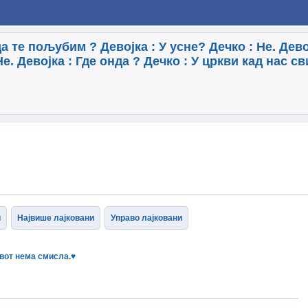
а те пољубим ? Девојка : У усне? Дечко : Не. Девој
Не. Девојка : Где онда ? Дечко : У цркви кад нас св
и
Највише лајковани
Управо лајковани
ивот нема смисла.♥