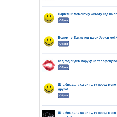
Најлепши моменти у жиботу кад на св
Објави
Волим те, Какав год да си Јер си мој, 
Објави
Кад год видим поруку на телефону,по
Објави
Шта бих дала са си ту, ту поред мене 
друго!
Објави
Шта бих дала са си ту, ту поред мене 