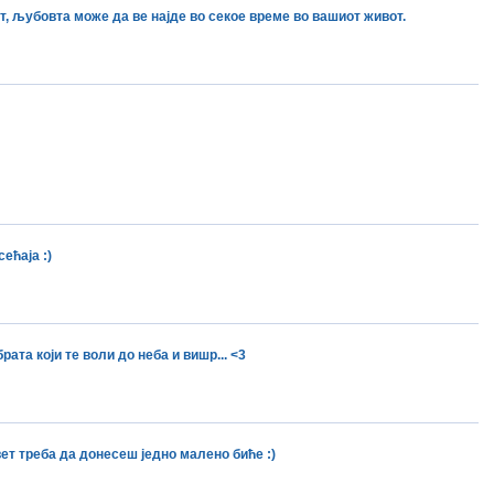
т, љубовта може да ве најде во секое време во вашиот живот.
ећаја :)
ата који те воли до неба и вишр... <3
ет треба да донесеш једно малено биће :)