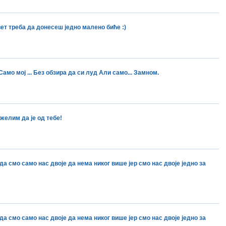
ет треба да донесеш једно малено биће :)
Само мој ... Без обзира да си луд Али само... Замном.
желим да је од тебе!
да смо само нас двоје да нема никог више јер смо нас двоје једно за
да смо само нас двоје да нема никог више јер смо нас двоје једно за