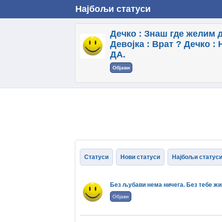
Најбољи статуси
Дечко : Знаш где желим д
Девојка : Врат ? Дечко : 
ДА.
Објави
Статуси
Нови статуси
Најбољи статус
Без љубави нема ничега. Без тебе ж
Објави