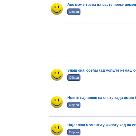
Ако може трева да расте преку цемен
Објави
Знаш онај осећај кад уопште немаш ос
Објави
Нешто најлепше на свету када имаш бр
Објави
Најлепши моменти у животу кад на св
Објави