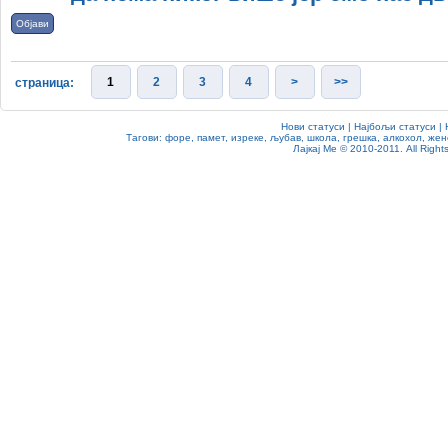
Објави
1
2
3
4
>
>>
страница:
Нови статуси
|
Најбољи статуси
|
Тагови:
форе
,
памет
,
изреке
,
љубав
,
школа
,
грешка
,
алкохол
,
жен
Лајкај Ме
© 2010-2011. All Rights 