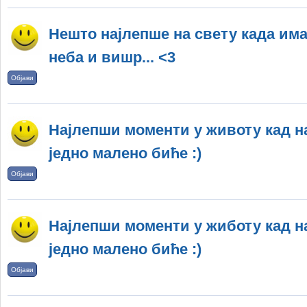
Нешто најлепше на свету када има
неба и вишр... <3
Објави
Најлепши моменти у животу кад н
једно малено биће :)
Објави
Најлепши моменти у жиботу кад н
једно малено биће :)
Објави