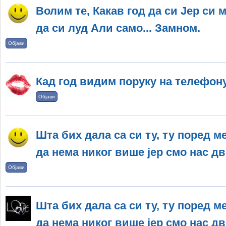
Волим те, Какав год да си Јер си м
да си луд Али само... Замном.
Објави
Кад год видим поруку на телефону
Објави
Шта бих дала са си ту, ту поред м
да нема никог више јер смо нас дво
Објави
Шта бих дала са си ту, ту поред м
да нема никог више јер смо нас дво