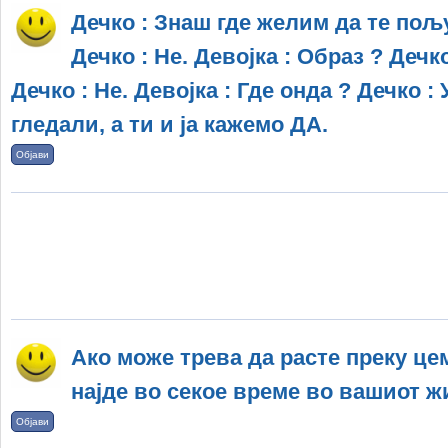
Дечко : Знаш где желим да те пољу
Дечко : Не. Девојка : Образ ? Дечко
Дечко : Не. Девојка : Где онда ? Дечко :
гледали, а ти и ја кажемо ДА.
Објави
Ако може трева да расте преку це
најде во секое време во вашиот ж
Објави