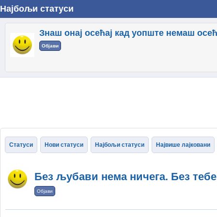
Најбољи статуси
Знаш онај осећај кад уопште немаш осећа
Објави
Статуси
Нови статуси
Најбољи статуси
Највише лајковани
Без љубави нема ничега. Без теб
Објави