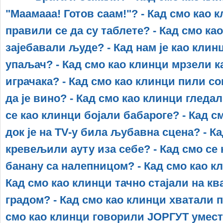
"Маамааа! Готов саам!"? - Кад смо као к
правили се да су таблете? - Кад смо ка
зајебaвали људе? - Кад нам је као кли
упаљач? - Кад смо као клинци мрзели к
играчака? - Кад смо као клинци пили со
да је вино? - Кад смо као клинци гледа
се као клинци бојали бабароге? - Кад 
док је на TV-у била љубавна сцена? - К
кревељили ауту иза себе? - Кад смо се
банану са налепницом? - Кад смо као к
Кад смо као клинци тачно стајали на кв
градом? - Кад смо као клинци хватали 
смо као клинци говорили ЈОРГУТ умест