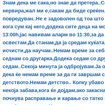
Знам дека ме сака,но знае да претера..С
нервира,жал ми е,сакам да биде среќен
повредуван..Не е задоволен од тоа што 
кога сум кај него,додека сите деца на м
13:00h,јас навивам аларм во 11:30,за д
освестам.Да станам,да ја средам куќата,
исчисти,да научам..Немам време за себ
седнам со другарка.Додека седам со дру
седам..Секоја минута ја одбројувам.Ја 
дека ќе немам време за да ги завршам 
детството.Немам детство.. Колку убаво
некоја забава,кога ќе дојдам,ако закас
почнува расправање и карање со татко