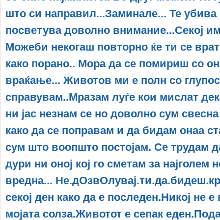
што си направил...Заминале... Те убива 
посветува доволно внимание...Секој и
Можеби некогаш повторно ќе ти се врат
како порано.. Мора да се помириш со он
враќање... Животов ми е полн со глупос
справувам..Мразам луѓе кои мислат дека
ни јас незнам се но доволно сум свесна 
како да се поправам и да бидам онаа ст
сум што воопшто постојам. Се трудам д
дури ни оној кој го сметам за најголем н
вредна... Не.дОзвОлувај.ти.да.бидеш.кри
секој ден како да е последен.Никој не е
мојата солза.Животот е сепак еден.Под