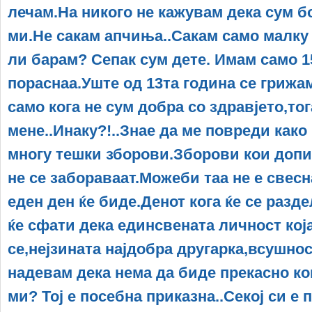
лечам.На никого не кажувам дека сум б
ми.Не сакам апчиња..Сакам само малку
ли барам? Сепак сум дете. Имам само 1
пораснаа.Уште од 13та година се грижам
само кога не сум добра со здравјето,то
мене..Инаку?!..Знае да ме повреди како
многу тешки зборови.Зборови кои допи
не се забораваат.Можеби таа не е свесн
еден ден ќе биде.Денот кога ќе се разд
ќе сфати дека единсвената личност кој
се,нејзината најдобра другарка,всушност
надевам дека нема да биде прекасно кога
ми? Тој е посебна приказна..Секој си е п