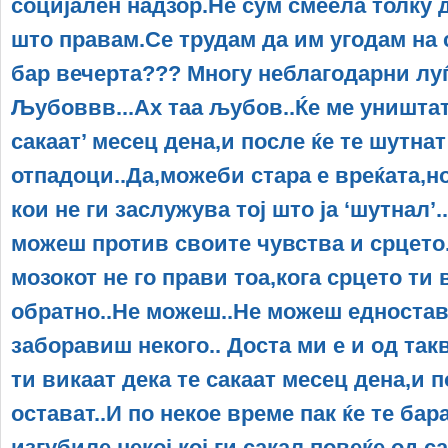
социјален надзор.Не сум смеела толку д
што правам.Се трудам да им угодам на 
бар вечерта??? Многу неблагодарни луѓ
Љубоввв...Ах таа љубов..Ќе ме уништат 
сакаат’ месец дена,и после ќе те шутнат
отпадоци..Да,можеби стара е вреќата,но
кои не ги заслужува тој што ја ‘шутнал’.
можеш против своите чувства и срцето.
мозокот не го прави тоа,кога срцето ти
обратно..Не можеш..Не можеш едностав
заборавиш некого.. Доста ми е и од такв
ти викаат дека те сакаат месец дена,и п
остават..И по некое време пак ќе те бар
изгубиле некој кој ги сакал повеќе од с