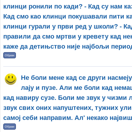
клинци ронили по кади? - Кад су нам ка
Кад смо као клинци покушавали пити као
клинци гурали у први ред у школи? - Ка
правили да смо мртви у кревету кад нек
каже да детињство није најбољи перио
Објави
Не боли мене кад се други насмеју
лају и пузе. Али ме боли кад нем
кад навиру сузе. Боли ме звук у чизми 
звук свих оних напуштених, тужних улиц
самој себи направим. Ал' некако највиш
Објави