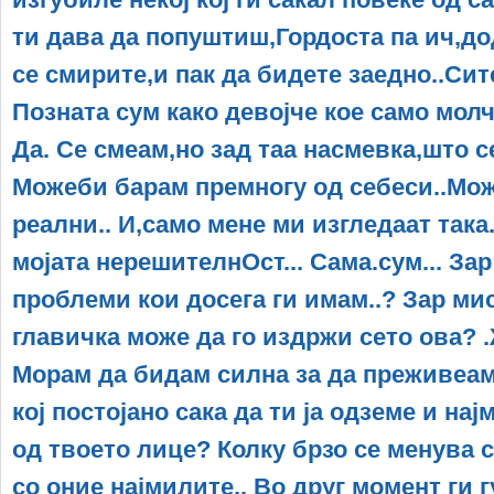
ти дава да попуштиш,Гордоста па ич,до
се смирите,и пак да бидете заедно..Сит
Позната сум како девојче кое само молч
Да. Се смеам,но зад таа насмевка,што се
Можеби барам премногу од себеси..Мож
реални.. И,само мене ми изгледаат така
мојата нерешителнОст... Сама.сум... За
проблеми кои досега ги имам..? Зар ми
главичка може да го издржи сето ова?
Мoрам да бидам силна за да преживеам.
кој постојано сака да ти ја одземе и на
од твоето лице? Колку брзо се менува 
со оние најмилите.. Во друг момент ги