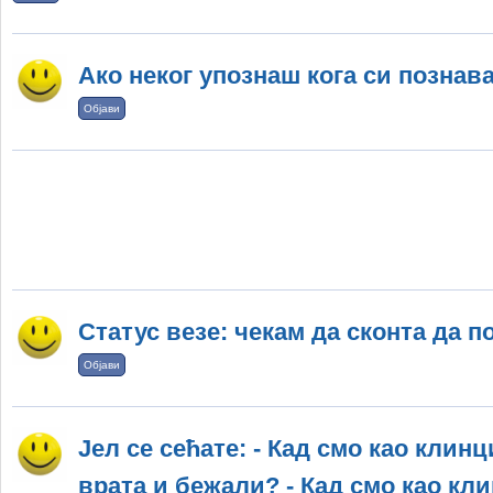
Ако неког упознаш кога си познава
Објави
Статус везе: чекам да сконта да по
Објави
Јел се сећате: - Кад смо као клин
врата и бежали? - Кад смо као кл