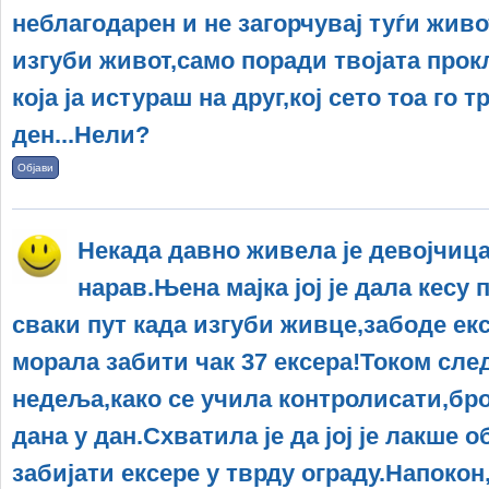
неблагодарен и не загорчувај туѓи живо
изгуби живот,само поради твојата прок
која ја истураш на друг,кој сето тоа го 
ден...Нели?
Објави
Некада давно живела је девојчица
нарав.Њена мајка јој је дала кесу п
сваки пут када изгуби живце,забоде екс
морала забити чак 37 ексера!Током сле
недеља,како се учила контролисати,бро
дана у дан.Схватила је да јој је лакше
забијати ексере у тврду ограду.Напокон,