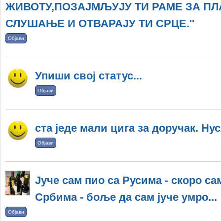
ЖИВОТУ,ПОЗАЈМЉУЈУ ТИ РАМЕ ЗА П
СЛУШАЊЕ И ОТВАРАЈУ ТИ СРЦЕ.''
Објави
Упиши свој статус...
Објави
ста једе мали цига за доручак. Ну
Објави
Јуче сам пио са Русима - скоро са
Србима - боље да сам јуче умро...
Објави