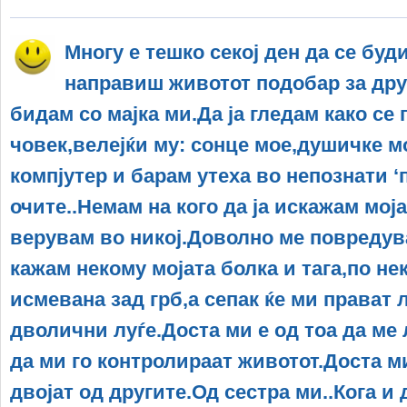
Многу е тешко секој ден да се буд
направиш животот подобар за дру
бидам со мајка ми.Да ја гледам како се 
човек,велејќи му: сонце мое,душичке мо
компјутер и барам утеха во непознати ‘
очите..Немам на кого да ја искажам моја
верувам во никој.Доволно ме повредува
кажам некому мојата болка и тага,по не
исмевана зад грб,а сепак ќе ми прават 
дволични луѓе.Доста ми е од тоа да ме 
да ми го контролираат животот.Доста м
двојат од другите.Од сестра ми..Кога и 