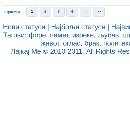
1
2
3
4
>
>>
страница:
Нови статуси
|
Најбољи статуси
|
Најви
Тагови:
форе
,
памет
,
изреке
,
љубав
,
ш
живот
,
оглас
,
брак
,
политик
Лајкај Ме
© 2010-2011. All Rights Reser