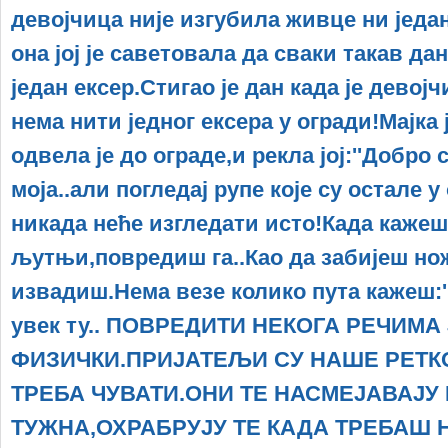
девојчица није изгубила живце ни један
она јој је саветовала да сваки такав да
један ексер.Стигао је дан када је девој
нема нити једног ексера у огради!Мајка ј
одвела је до ограде,и рекла јој:''Добро
моја..али погледај рупе које су остале 
никада неће изгледати исто!Када кажеш
љутњи,повредиш га..Као да забијеш нож
извадиш.Нема везе колико пута кажеш:''
увек ту.. ПОВРЕДИТИ НЕКОГА РЕЧИМА
ФИЗИЧКИ.ПРИЈАТЕЉИ СУ НАШЕ РЕТКО
ТРЕБА ЧУВАТИ.ОНИ ТЕ НАСМЕЈАВАЈУ
ТУЖНА,ОХРАБРУЈУ ТЕ КАДА ТРЕБАШ 