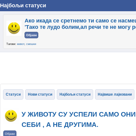
Најбољи статуси
Ако икада се сретнемо ти само се насмеш
'Тако те лудо болим,ал речи те не могу р
Објави
Тагови:
живот
,
смешни
Статуси
Нови статуси
Најбољи статуси
Највише лајковани
У ЖИВОТУ СУ УСПЕЛИ САМО ОНИ
СЕБИ , А НЕ ДРУГИМА.
Објави