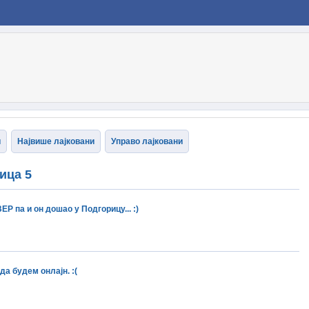
и
Највише лајковани
Управо лајковани
ица 5
 па и он дошао у Подгорицу... :)
да будем онлајн. :(