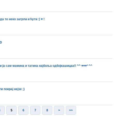
 те неко загрли и ћути :) ♥ !
xD
ја сам мамина и татина најбоља одбојкашицаа!! ^^ ♥♥♥² ^^
м покрај нејзе ;)
4
5
6
7
8
>
>>