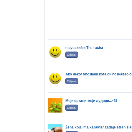
я русский и The racist
Објави
Ако неког упознаш кога си познавао,о
Објави
Моји ортаци-моји лудаци...<3!
Објави
Ženа kojа imа kаrаkter zаdаje strаh sl