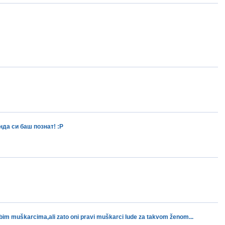
нда си баш познат! :Р
аbim muškаrcimа,аli zаto oni prаvi muškаrci lude zа tаkvom ženom...