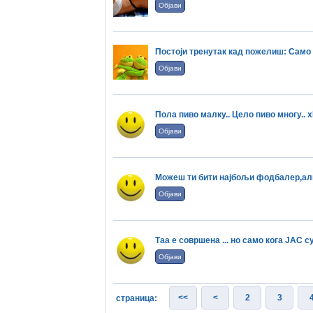
Објави
Постоји тренутак кад пожелиш: Само да
Објави
Пола пиво малку.. Цело пиво многу.. 
Објави
Можеш ти бити најбољи фодбалер,али 
Објави
Таа е совршена ... но само кога ЈАС су
Објави
<<
<
2
3
страница: