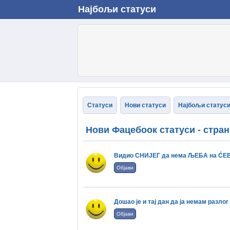
Најбољи статуси
Статуси
Нови статуси
Најбољи статус
Нови Фацебоок статуси - стран
Видио СНИЈЕГ да нема ЉЕБА на ĆEВЕР
Објави
Дошао је и тај дан да ја немам разлог 
Објави