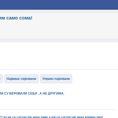
дим само сома!
и
Највише лајковани
Управо лајковани
И СУ ВЕРОВАЛИ СЕБИ , А НЕ ДРУГИМА.
! ко не се согласује нека лике а кој се согласује нека копира ово!