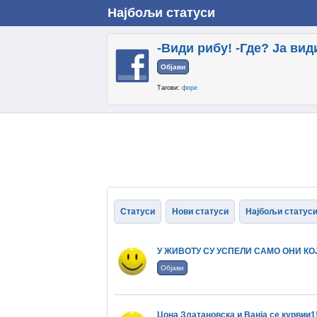
Најбољи статуси
-Види рибу! -Где? Ја ви
Објави
Тагови:
форе
Статуси
Нови статуси
Најбољи статус
У ЖИВОТУ СУ УСПЕЛИ САМО ОНИ КОЈ
Објави
Цона Златановска и Ванја се курвии1!!