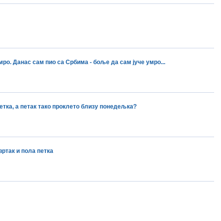
мро. Данас сам пио са Србима - боље да сам јуче умро...
етка, а петак тако проклето близу понедељка?
вртак и пола петка