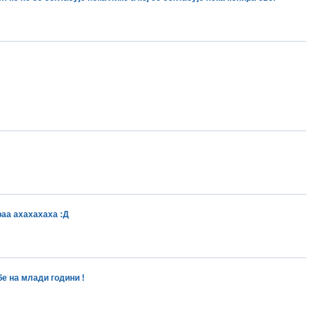
аа ахахахаха :Д
бе на млади години !