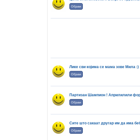
Објави
Лике сви којима се мама зове Мила :)
Објави
Партизан Шампион ! Априлилили фор
Објави
Сите што сакаат другар им да има бе
Објави