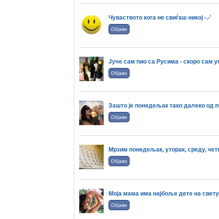
Чуваството кога не свиѓаш никој -.-'
Објави
Јуче сам пио са Русима - скоро сам у
Објави
Зашто је понедељак тако далеко од п
Објави
Мрзим понедељак, уторак, среду, чет
Објави
Моја мама има најбоље дете на свету
Објави