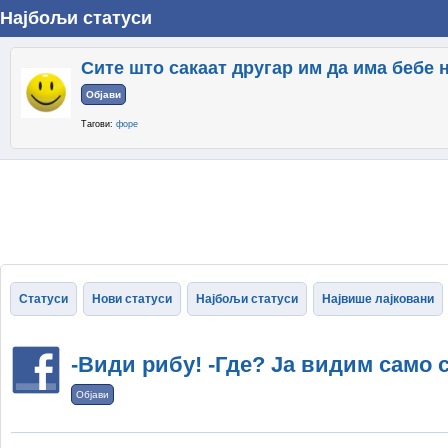
Најбољи статуси
Сите што сакаат другар им да има бебе 
Објави
Тагови:
форе
Статуси
Нови статуси
Најбољи статуси
Највише лајковани
-Види рибу! -Где? Ја видим само 
Објави