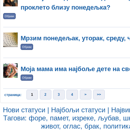
проклето близу понедељка?
Објави
Мрзим понедељак, уторак, среду, 
Објави
Моја мама има најбоље дете на св
Објави
1
2
3
4
>
>>
страница:
Нови статуси
|
Најбољи статуси
|
Најви
Тагови:
форе
,
памет
,
изреке
,
љубав
,
ш
живот
,
оглас
,
брак
,
политик