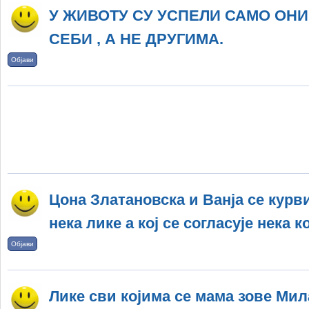
У ЖИВОТУ СУ УСПЕЛИ САМО ОНИ
СЕБИ , А НЕ ДРУГИМА.
Објави
Цона Златановска и Ванја се курвии
нека лике а кој се согласује нека 
Објави
Лике сви којима се мама зове Мила