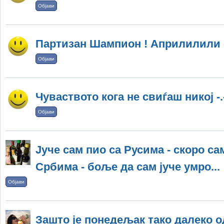
Објави
Партизан Шампион ! Априлилили 
Објави
Чуваството кога не свиѓаш никој -.-
Објави
Јуче сам пио са Русима - скоро са
Србима - боље да сам јуче умро...
Објави
Зашто је понедељак тако далеко од