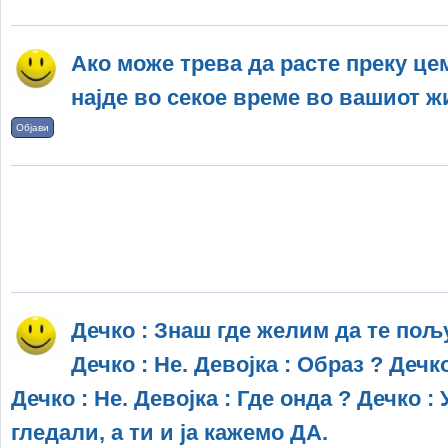
Ако може трева да расте преку це
најде во секое време во вашиот ж
Објави
Дечко : Знаш где желим да те пољу
Дечко : Не. Девојка : Образ ? Дечко
Дечко : Не. Девојка : Где онда ? Дечко :
гледали, а ти и ја кажемо ДА.