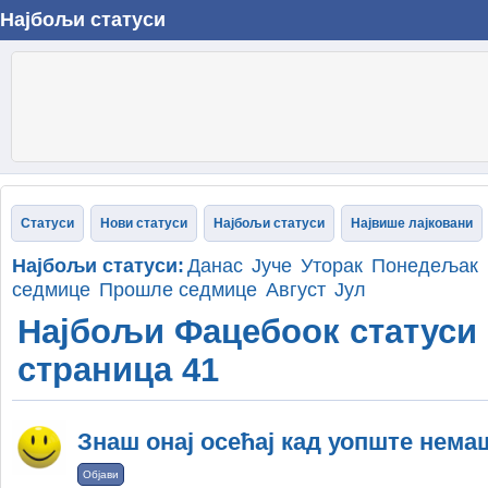
Најбољи статуси
Статуси
Нови статуси
Најбољи статуси
Највише лајковани
Најбољи статуси:
Данас
Јуче
Уторак
Понедељак
седмице
Прошле седмице
Август
Јул
Најбољи Фацебоок статуси -
страница 41
Знаш онај осећај кад уопште немаш
Објави