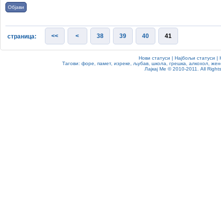
Објави
<<
<
38
39
40
41
страница:
Нови статуси
|
Најбољи статуси
|
Тагови:
форе
,
памет
,
изреке
,
љубав
,
школа
,
грешка
,
алкохол
,
жен
Лајкај Ме
© 2010-2011. All Rights 