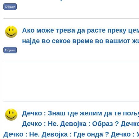
Објави
Ако може трева да расте преку це
најде во секое време во вашиот ж
Објави
Дечко : Знаш где желим да те пољу
Дечко : Не. Девојка : Образ ? Дечко
Дечко : Не. Девојка : Где онда ? Дечко :