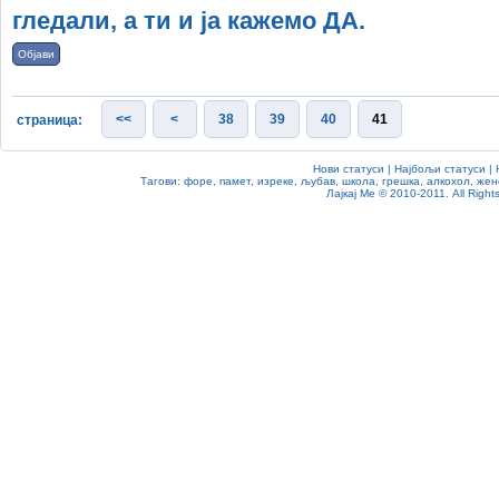
гледали, а ти и ја кажемо ДА.
Објави
<<
<
38
39
40
41
страница:
Нови статуси
|
Најбољи статуси
|
Тагови:
форе
,
памет
,
изреке
,
љубав
,
школа
,
грешка
,
алкохол
,
жен
Лајкај Ме
© 2010-2011. All Rights 