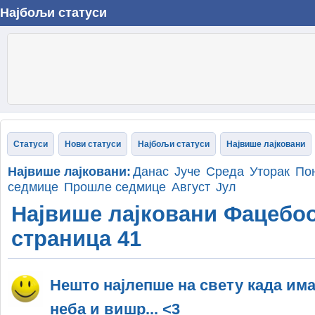
Најбољи статуси
Статуси
Нови статуси
Најбољи статуси
Највише лајковани
Највише лајковани:
Данас
Јуче
Среда
Уторак
По
седмице
Прошле седмице
Август
Јул
Највише лајковани Фацебоо
страница 41
Нешто најлепше на свету када има
неба и вишр... <3