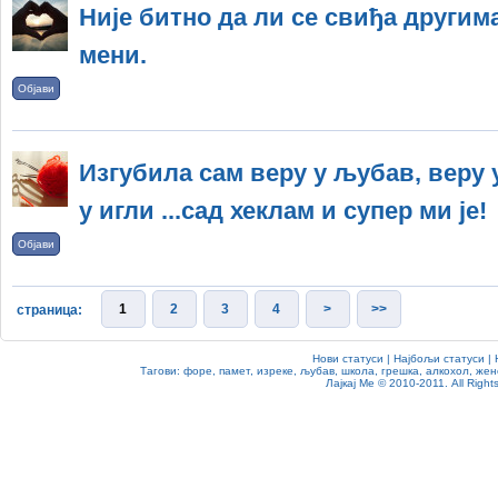
Није битно да ли се свиђа другима
мени.
Објави
Изгубила сам веру у љубав, веру 
у игли ...сад хеклам и супер ми је!
Објави
1
2
3
4
>
>>
страница:
Нови статуси
|
Најбољи статуси
|
Тагови:
форе
,
памет
,
изреке
,
љубав
,
школа
,
грешка
,
алкохол
,
жен
Лајкај Ме
© 2010-2011. All Rights 