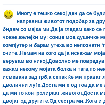
Многу е тешко секој ден да се буд
направиш животот подобар за дру
бидам со мајка ми.Да ја гледам како се 
човек,велејќи му: сонце мое,душичке мо
компјутер и барам утеха во непознати ‘
очите..Немам на кого да ја искажам моја
верувам во никој.Доволно ме повредува
кажам некому мојата болка и тага,по не
исмевана зад грб,а сепак ќе ми прават 
дволични луѓе.Доста ми е од тоа да ме 
да ми го контролираат животот.Доста м
двојат од другите.Од сестра ми..Кога и 