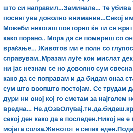
што си направил...Заминале... Те убива 
посветува доволно внимание...Секој и
Можеби некогаш повторно ќе ти се врат
како порано.. Мора да се помириш со он
враќање... Животов ми е полн со глупос
справувам..Мразам луѓе кои мислат дека
ни јас незнам се но доволно сум свесна 
како да се поправам и да бидам онаа ст
сум што воопшто постојам. Се трудам д
дури ни оној кој го сметам за најголем н
вредна... Не.дОзвОлувај.ти.да.бидеш.кри
секој ден како да е последен.Никој не е
мојата солза.Животот е сепак еден.Под