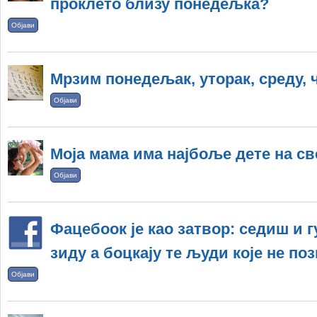
проклето близу понедељка?
Објави
Мрзим понедељак, уторак, среду, 
Објави
Моја мама има најбоље дете на св
Објави
Фацебоок је као затвор: седиш и 
зиду а боцкају те људи које не по
Објави