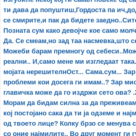
ти дава да попуштиш,Гордоста па ич,до
се смирите,и пак да бидете заедно..Сит
Позната сум како девојче кое само молч
Да. Се смеам,но зад таа насмевка,што се
Можеби барам премногу од себеси..Мож
реални.. И,само мене ми изгледаат така
мојата нерешителнОст... Сама.сум... За
проблеми кои досега ги имам..? Зар ми
главичка може да го издржи сето ова?
Мoрам да бидам силна за да преживеам.
кој постојано сака да ти ја одземе и на
од твоето лице? Колку брзо се менува 
со оние најмилите.. Во друг момент ги