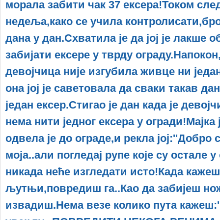
морала забити чак 37 ексера!Током сле
недеља,како се учила контролисати,бро
дана у дан.Схватила је да јој је лакше
забијати ексере у тврду ограду.Напокон,
девојчица није изгубила живце ни један
она јој је саветовала да сваки такав да
један ексер.Стигао је дан када је девој
нема нити једног ексера у огради!Мајка ј
одвела је до ограде,и рекла јој:''Добро
моја..али погледај рупе које су остале 
никада неће изгледати исто!Када кажеш
љутњи,повредиш га..Као да забијеш нож
извадиш.Нема везе колико пута кажеш:''