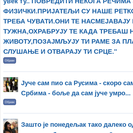
увек ту.. ПОВРЕДИТИ НЕКОГА РЕЧИМА
ФИЗИЧКИ.ПРИЈАТЕЉИ СУ НАШЕ РЕТКО
ТРЕБА ЧУВАТИ.ОНИ ТЕ НАСМЕЈАВАЈУ
ТУЖНА,ОХРАБРУЈУ ТЕ КАДА ТРЕБАШ 
ЖИВОТУ,ПОЗАЈМЉУЈУ ТИ РАМЕ ЗА П
СЛУШАЊЕ И ОТВАРАЈУ ТИ СРЦЕ.''
Објави
Јуче сам пио са Русима - скоро са
Србима - боље да сам јуче умро...
Објави
Зашто је понедељак тако далеко од