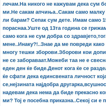
лечам.На никого не кажувам дека сум б
ми.Не сакам апчиња..Сакам само малку
ли барам? Сепак сум дете. Имам само 1
пораснаа.Уште од 13та година се грижам
само кога не сум добра со здравјето,то
мене..Инаку?!..Знае да ме повреди како
многу тешки зборови.Зборови кои допи
не се забораваат.Можеби таа не е свесн
еден ден ќе биде.Денот кога ќе се разд
ќе сфати дека единсвената личност кој
се,нејзината најдобра другарка,всушност
надевам дека нема да биде прекасно кога
ми? Тој е посебна приказна..Секој си е п