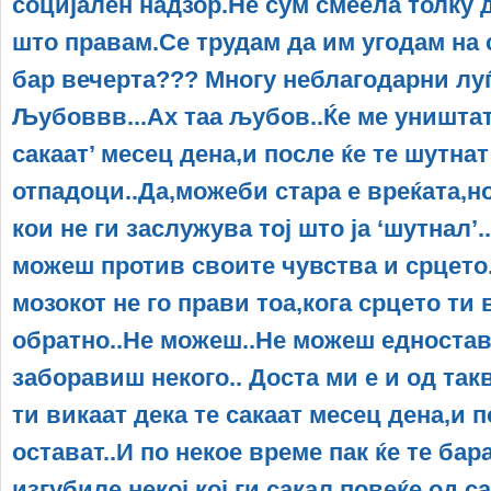
социјален надзор.Не сум смеела толку д
што правам.Се трудам да им угодам на 
бар вечерта??? Многу неблагодарни луѓ
Љубоввв...Ах таа љубов..Ќе ме уништат 
сакаат’ месец дена,и после ќе те шутнат
отпадоци..Да,можеби стара е вреќата,но
кои не ги заслужува тој што ја ‘шутнал’.
можеш против своите чувства и срцето.
мозокот не го прави тоа,кога срцето ти
обратно..Не можеш..Не можеш едностав
заборавиш некого.. Доста ми е и од такв
ти викаат дека те сакаат месец дена,и п
остават..И по некое време пак ќе те бар
изгубиле некој кој ги сакал повеќе од с