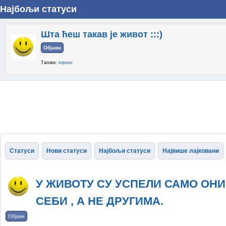
Најбољи статуси
Шта ћеш такав је живот :::)
Објави
Тагови:
изреке
Статуси
Нови статуси
Најбољи статуси
Највише лајковани
У ЖИВОТУ СУ УСПЕЛИ САМО ОНИ
СЕБИ , А НЕ ДРУГИМА.
Објави