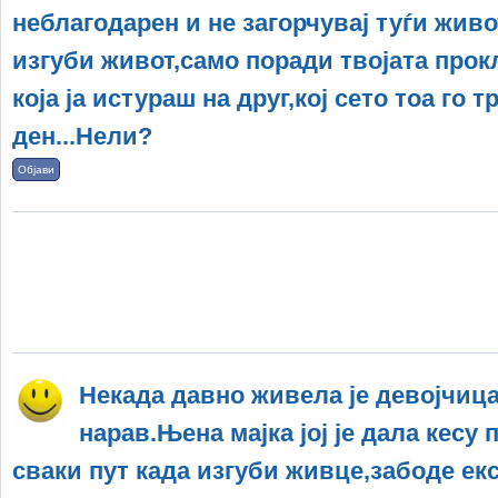
неблагодарен и не загорчувај туѓи живо
изгуби живот,само поради твојата прок
која ја истураш на друг,кој сето тоа го 
ден...Нели?
Објави
Некада давно живела је девојчица
нарав.Њена мајка јој је дала кесу п
сваки пут када изгуби живце,забоде екс