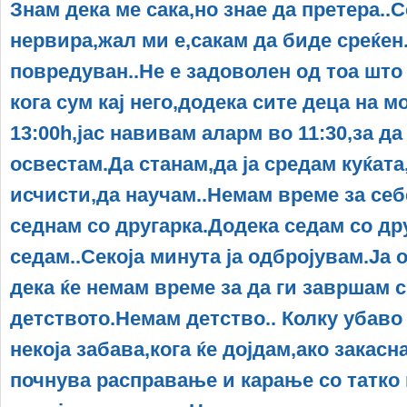
Знам дека ме сака,но знае да претера..С
нервира,жал ми е,сакам да биде среќен
повредуван..Не е задоволен од тоа што 
кога сум кај него,додека сите деца на м
13:00h,јас навивам аларм во 11:30,за д
освестам.Да станам,да ја средам куќата,
исчисти,да научам..Немам време за себ
седнам со другарка.Додека седам со дру
седам..Секоја минута ја одбројувам.Ја 
дека ќе немам време за да ги завршам 
детството.Немам детство.. Колку убаво
некоја забава,кога ќе дојдам,ако закас
почнува расправање и карање со татко