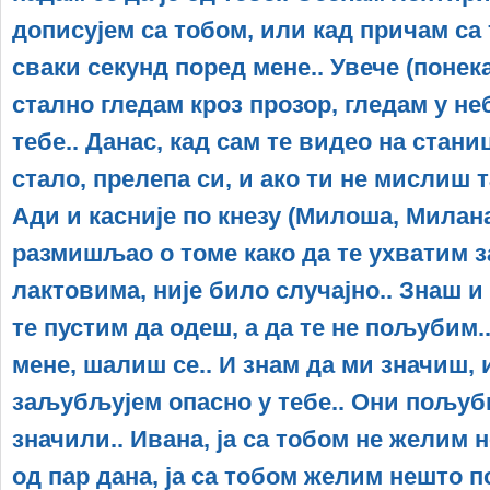
дописујем са тобом, или кад причам са
сваки секунд поред мене.. Увече (понека
стално гледам кроз прозор, гледам у не
тебе.. Данас, кад сам те видео на стани
стало, прелепа си, и ако ти не мислиш 
Ади и касније по кнезу (Милоша, Милана
размишљао о томе како да те ухватим з
лактовима, није било случајно.. Знаш и
те пустим да одеш, а да те не пољубим.
мене, шалиш се.. И знам да ми значиш, 
заљубљујем опасно у тебе.. Они пољуб
значили.. Ивана, ја са тобом не желим 
од пар дана, ја са тобом желим нешто по