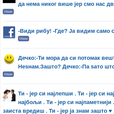
да нема никог више јер смо нас дво
Објави
-Види рибу! -Где? Ја видим само 
Објави
Дечко:-Ти мора да си потомак вешт
Неѕнам.Зашто? Дечко:-Па ѕато што
Објави
Ти - јер си најлепши . Ти - јер си на
најбољи . Ти - јер си најпаметнији .
заиста вредиш . Ти - јер ја знам зашто ♥