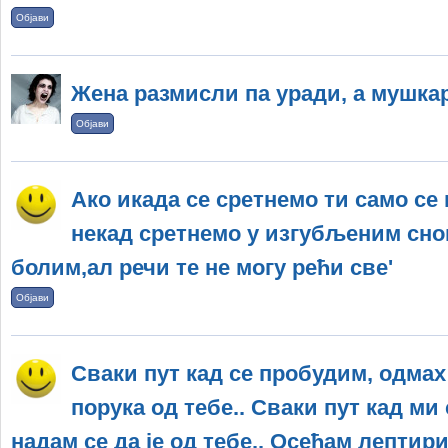
Објави
Жена размисли па уради, а мушка
Објави
Ако икада се сретнемо ти само се 
некад сретнемо у изгубљеним снови
болим,ал речи те не могу рећи све'
Објави
Сваки пут кад се пробудим, одмах
порука од тебе.. Сваки пут кад ми 
надам се да је од тебе.. Осећам лептири