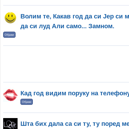
Волим те, Какав год да си Јер си м
да си луд Али само... Замном.
Објави
Кад год видим поруку на телефону
Објави
Шта бих дала са си ту, ту поред м