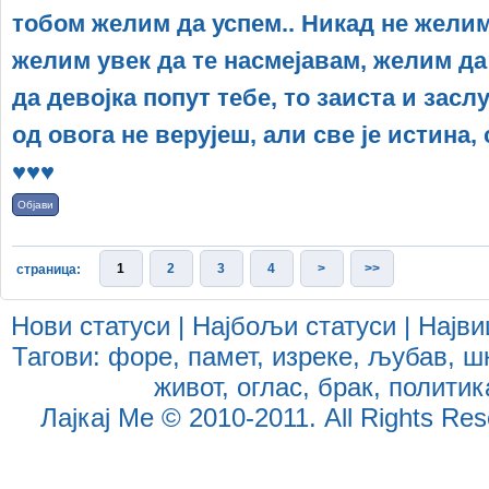
тобом желим да успем.. Никад не желим,
желим увек да те насмејавам, желим да
да девојка попут тебе, то заиста и засл
од овога не верујеш, али све је истина, 
♥♥♥
Објави
1
2
3
4
>
>>
страница:
Нови статуси
|
Најбољи статуси
|
Најви
Тагови:
форе
,
памет
,
изреке
,
љубав
,
ш
живот
,
оглас
,
брак
,
политик
Лајкај Ме
© 2010-2011. All Rights Reser