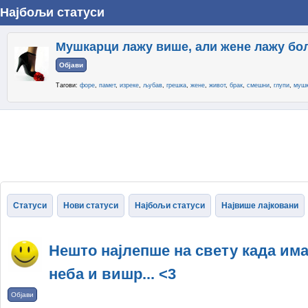
Најбољи статуси
Мушкарци лажу више, али жене лажу бо
Објави
Тагови:
форе
,
памет
,
изреке
,
љубав
,
грешка
,
жене
,
живот
,
брак
,
смешни
,
глупи
,
мушк
Статуси
Нови статуси
Најбољи статуси
Највише лајковани
Нешто најлепше на свету када има
неба и вишр... <3
Објави