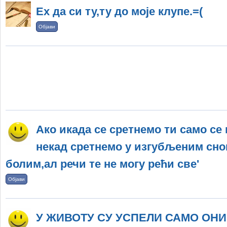
Ех да си ту,ту до моје клупе.=(
Објави
Ако икада се сретнемо ти само се 
некад сретнемо у изгубљеним снови
болим,ал речи те не могу рећи све'
Објави
У ЖИВОТУ СУ УСПЕЛИ САМО ОНИ