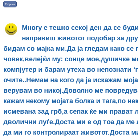
Објави
Многу е тешко секој ден да се буд
направиш животот подобар за дру
бидам со мајка ми.Да ја гледам како се 
човек,велејќи му: сонце мое,душичке мо
компјутер и барам утеха во непознати ‘
очите..Немам на кого да ја искажам моја
верувам во никој.Доволно ме повредува
кажам некому мојата болка и тага,по не
исмевана зад грб,а сепак ќе ми прават 
дволични луѓе.Доста ми е од тоа да ме 
да ми го контролираат животот.Доста м