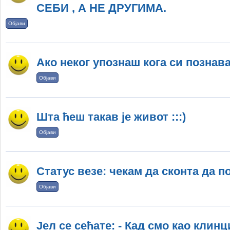
СЕБИ , А НЕ ДРУГИМА.
Објави
Ако неког упознаш кога си познава
Објави
Шта ћеш такав је живот :::)
Објави
Статус везе: чекам да сконта да по
Објави
Јел се сећате: - Кад смо као клин