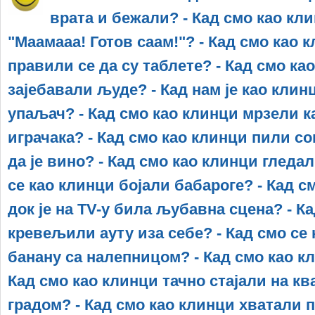
врата и бежали? - Кад смо као кл
"Маамааа! Готов саам!"? - Кад смо као к
правили се да су таблете? - Кад смо ка
зајебaвали људе? - Кад нам је као кли
упаљач? - Кад смо као клинци мрзели к
играчака? - Кад смо као клинци пили со
да је вино? - Кад смо као клинци гледа
се као клинци бојали бабароге? - Кад 
док је на TV-у била љубавна сцена? - К
кревељили ауту иза себе? - Кад смо се
банану са налепницом? - Кад смо као к
Кад смо као клинци тачно стајали на кв
градом? - Кад смо као клинци хватали 