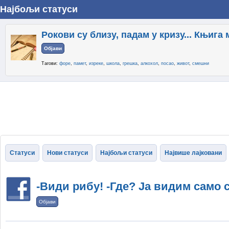
Најбољи статуси
Рокови су близу, падам у кризу... Књига 
Објави
Тагови:
форе
,
памет
,
изреке
,
школа
,
грешка
,
алкохол
,
посао
,
живот
,
смешни
Статуси
Нови статуси
Најбољи статуси
Највише лајковани
-Види рибу! -Где? Ја видим само 
Објави