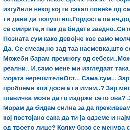
изгубиле некој кој ги сакал повеќе од с
ти дава да попуштиш,Гордоста па ич,до
се смирите,и пак да бидете заедно..Сит
Позната сум како девојче кое само молч
Да. Се смеам,но зад таа насмевка,што се
Можеби барам премногу од себеси..Мож
реални.. И,само мене ми изгледаат така
мојата нерешителнОст... Сама.сум... За
проблеми кои досега ги имам..? Зар ми
главичка може да го издржи сето ова?
Мoрам да бидам силна за да преживеам.
кој постојано сака да ти ја одземе и на
од твоето лице? Колку брзо се менува 