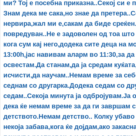
ми? Тој е посебна приказна..Секој си е п
Знам дека ме сака,но знае да претера..С
нервира,жал ми е,сакам да биде среќен
повредуван..Не е задоволен од тоа што 
кога сум кај него,додека сите деца на м
13:00h,јас навивам аларм во 11:30,за д
освестам.Да станам,да ја средам куќата,
исчисти,да научам..Немам време за себ
седнам со другарка.Додека седам со дру
седам..Секоја минута ја одбројувам.Ја 
дека ќе немам време за да ги завршам 
детството.Немам детство.. Колку убаво
некоја забава,кога ќе дојдам,ако закас