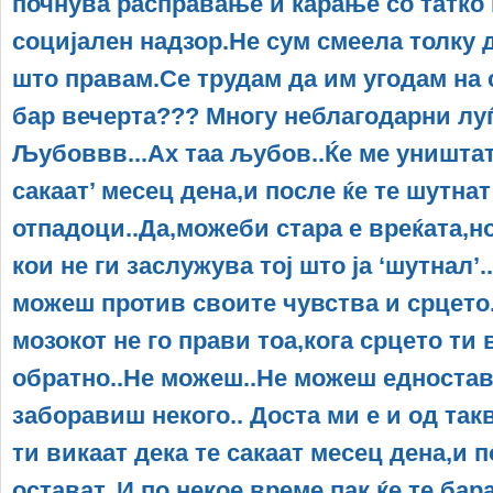
почнува расправање и карање со татко
социјален надзор.Не сум смеела толку д
што правам.Се трудам да им угодам на 
бар вечерта??? Многу неблагодарни луѓ
Љубоввв...Ах таа љубов..Ќе ме уништат 
сакаат’ месец дена,и после ќе те шутнат
отпадоци..Да,можеби стара е вреќата,но
кои не ги заслужува тој што ја ‘шутнал’.
можеш против своите чувства и срцето.
мозокот не го прави тоа,кога срцето ти
обратно..Не можеш..Не можеш едностав
заборавиш некого.. Доста ми е и од такв
ти викаат дека те сакаат месец дена,и п
остават..И по некое време пак ќе те бар