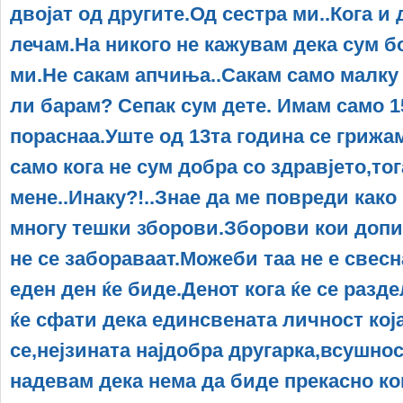
двојат од другите.Од сестра ми..Кога и 
лечам.На никого не кажувам дека сум б
ми.Не сакам апчиња..Сакам само малку
ли барам? Сепак сум дете. Имам само 1
пораснаа.Уште од 13та година се грижам
само кога не сум добра со здравјето,то
мене..Инаку?!..Знае да ме повреди како
многу тешки зборови.Зборови кои допи
не се забораваат.Можеби таа не е свесн
еден ден ќе биде.Денот кога ќе се разд
ќе сфати дека единсвената личност кој
се,нејзината најдобра другарка,всушност
надевам дека нема да биде прекасно кога