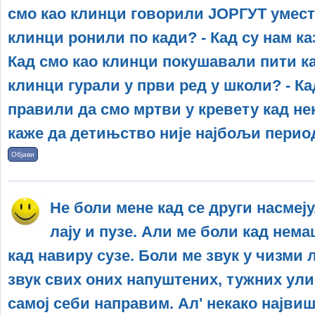
смо као клинци говорили ЈОРГУТ умест
клинци ронили по кади? - Кад су нам ка
Кад смо као клинци покушавали пити као
клинци гурали у први ред у школи? - Ка
правили да смо мртви у кревету кад нек
каже да детињство није најбољи перио
Објави
Не боли мене кад се други насмеју
лају и пузе. Али ме боли кад нем
кад навиру сузе. Боли ме звук у чизми 
звук свих оних напуштених, тужних улиц
самој себи направим. Ал' некако највиш