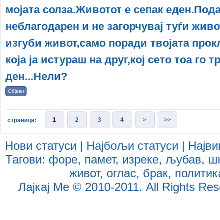
мојата солза.Животот е сепак еден.Под
неблагодарен и не загорчувај туѓи живо
изгуби живот,само поради твојата прок
која ја истураш на друг,кој сето тоа го 
ден...Нели?
Објави
1
2
3
4
>
>>
страница:
Нови статуси
|
Најбољи статуси
|
Најви
Тагови:
форе
,
памет
,
изреке
,
љубав
,
ш
живот
,
оглас
,
брак
,
политик
Лајкај Ме
© 2010-2011. All Rights Reser