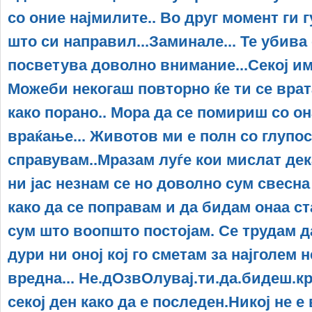
со оние најмилите.. Во друг момент ги
што си направил...Заминале... Те убива 
посветува доволно внимание...Секој и
Можеби некогаш повторно ќе ти се врат
како порано.. Мора да се помириш со он
враќање... Животов ми е полн со глупос
справувам..Мразам луѓе кои мислат дека
ни јас незнам се но доволно сум свесна 
како да се поправам и да бидам онаа ст
сум што воопшто постојам. Се трудам д
дури ни оној кој го сметам за најголем н
вредна... Не.дОзвОлувај.ти.да.бидеш.кри
секој ден како да е последен.Никој не е