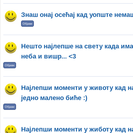
Знаш онај осећај кад уопште немаш
Објави
Нешто најлепше на свету када има
неба и вишр... <3
Објави
Најлепши моменти у животу кад н
једно малено биће :)
Објави
Најлепши моменти у жиботу кад н