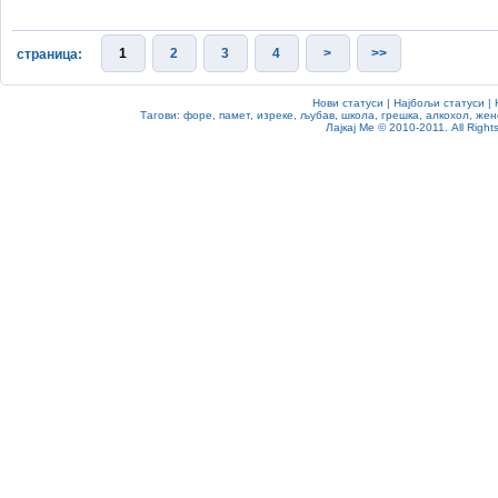
1
2
3
4
>
>>
страница:
Нови статуси
|
Најбољи статуси
|
Тагови:
форе
,
памет
,
изреке
,
љубав
,
школа
,
грешка
,
алкохол
,
жен
Лајкај Ме
© 2010-2011. All Rights 