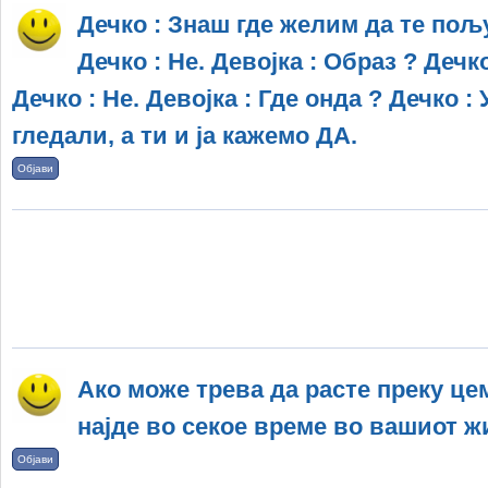
Дечко : Знаш где желим да те пољу
Дечко : Не. Девојка : Образ ? Дечко
Дечко : Не. Девојка : Где онда ? Дечко :
гледали, а ти и ја кажемо ДА.
Објави
Ако може трева да расте преку це
најде во секое време во вашиот ж
Објави