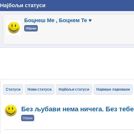
Најбољи статуси
Боцнеш Ме , Боцнем Те ♥
Објави
Статуси
Нови статуси
Најбољи статуси
Највише лајковани
Без љубави нема ничега. Без теб
Објави