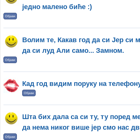
једно малено биће :)
Објави
Волим те, Какав год да си Јер си м
да си луд Али само... Замном.
Објави
Кад год видим поруку на телефону
Објави
Шта бих дала са си ту, ту поред м
да нема никог више јер смо нас дво
Објави