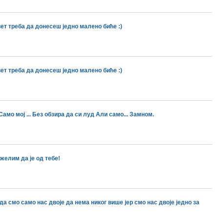
ет треба да донесеш једно малено биће :)
ет треба да донесеш једно малено биће :)
Само мој ... Без обзира да си луд Али само... Замном.
желим да је од тебе!
да смо само нас двоје да нема никог више јер смо нас двоје једно за