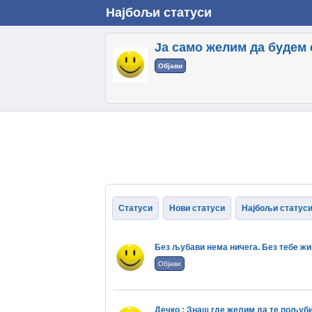
Најбољи статуси
Ја само желим да будем с
Објави
Статуси
Нови статуси
Најбољи статус
Без љубави нема ничега. Без тебе ж
Објави
Дечко : Знаш где желим да те пољубим 