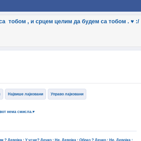
а тобом , и срцем целим да будем са тобом . ♥ :/
и
Највише лајковани
Управо лајковани
ивот нема смисла.♥
? Девојка : У усне? Дечко : Не. Девојка : Образ ? Дечко : Не. Девојка :