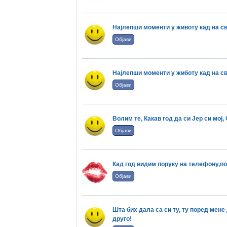
Најлепши моменти у животу кад на св
Објави
Најлепши моменти у жиботу кад на св
Објави
Волим те, Какав год да си Јер си мој, 
Објави
Кад год видим поруку на телефону,по
Објави
Шта бих дала са си ту, ту поред мене 
друго!