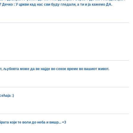
? Дечко : У цркви кад нас сви буду гледали, а ти и ја кажемо ДА.
т, љубовта може да ве најде во секое време во вашиот живот.
ећаја :)
ата који те воли до неба и вишр... <3