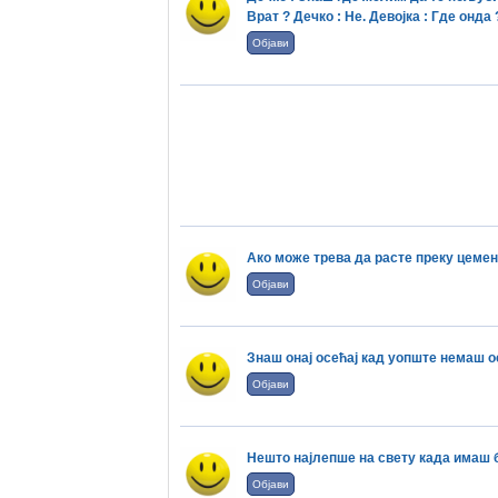
Врат ? Дечко : Не. Девојка : Где онда 
Објави
Ако може трева да расте преку цемен
Објави
Знаш онај осећај кад уопште немаш ос
Објави
Нешто најлепше на свету када имаш бр
Објави